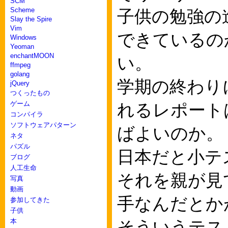
SCM
Scheme
子供の勉強の
Slay the Spire
Vim
できているの
Windows
Yeoman
enchantMOON
い。
ffmpeg
golang
学期の終わり
jQuery
つくったもの
ゲーム
れるレポート
コンパイラ
ソフトウェアパターン
ばよいのか。
ネタ
パズル
日本だと小テ
ブログ
人工生命
それを親が見
写真
動画
手なんだとか
参加してきた
子供
本
そういうテス