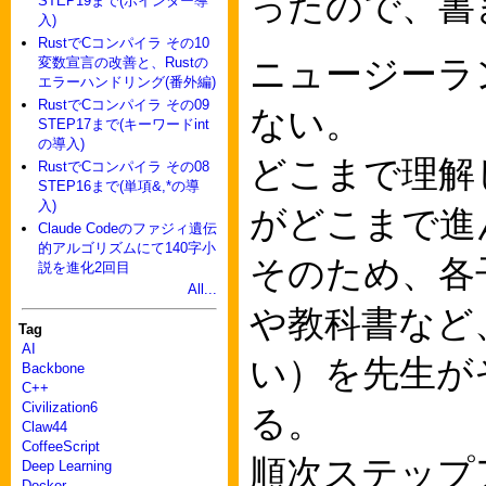
ったので、書
STEP19まで(ポインター導
入)
RustでCコンパイラ その10
ニュージーラ
変数宣言の改善と、Rustの
エラーハンドリング(番外編)
RustでCコンパイラ その09
ない。
STEP17まで(キーワードint
の導入)
どこまで理解
RustでCコンパイラ その08
STEP16まで(単項&,*の導
入)
がどこまで進
Claude Codeのファジィ遺伝
的アルゴリズムにて140字小
そのため、各
説を進化2回目
All...
や教科書など
Tag
AI
い）を先生が
Backbone
C++
Civilization6
る。
Claw44
CoffeeScript
順次ステップ
Deep Learning
Docker