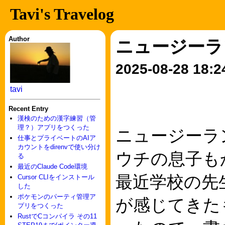
Tavi's Travelog
Author
ニュージーラ
2025-08-28 18:2
tavi
Recent Entry
漢検のための漢字練習（管
理？）アプリをつくった
ニュージーラ
仕事とプライベートのAIア
カウントをdirenvで使い分け
ウチの息子も
る
最近のClaude Code環境
最近学校の先
Cursor CLIをインストール
した
ポケモンのパーティ管理ア
が感じてきた
プリをつくった
RustでCコンパイラ その11