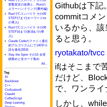
RustでCコンパイラ その10
Githubは下記
変数宣言の改善と、Rustの
エラーハンドリング(番外編)
RustでCコンパイラ その09
commitコメン
STEP17まで(キーワードint
の導入)
いるから、該
RustでCコンパイラ その08
STEP16まで(単項&,*の導
ると思う。
入)
Claude Codeのファジィ遺伝
的アルゴリズムにて140字小
説を進化2回目
ryotakato/tvcc
Slay the Spire その15 全実
績集めと全カード集め
All...
ifはそこま
Tag
だけど、Blo
AI
Backbone
C++
で、ワンライナ
Civilization6
Claw44
CoffeeScript
しかし、whil
Deep Learning
Docker