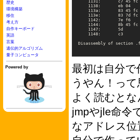
    1131:       c7 45 
fc
歴史
    1138:       eb 04    
環境構築
    113a:       83 45 
fc
    113e:       83 7d 
fc
移住
    1142:       7e f6    
考え方
    1144:       8b 45 
fc
自作キーボード
    1147:       5d       
    1148:       c3       
英語
言葉
Disassembly of section .f
遺伝的アルゴリズム
量子コンピュータ
最初は自分で
Powered by
うやん！って
よく読むとな
jmpやjle
なアドレス位