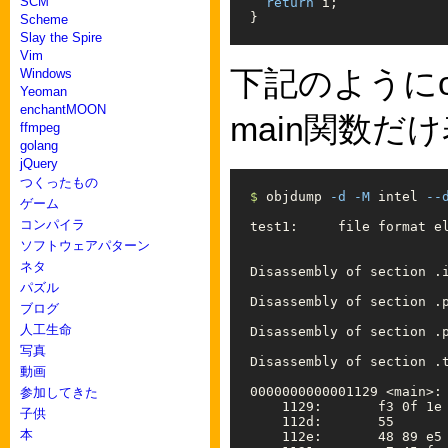
SCM
return
i
;
}
Scheme
Slay the Spire
Vim
下記のようにo
Windows
Yeoman
enchantMOON
main関数
ffmpeg
golang
jQuery
つくったもの
$ 
objdump 
-d
-M
 intel 
--
ゲーム
コンパイラ
test1:     file format el
ソフトウェアパターン
ネタ
Disassembly of section .i
パズル
Disassembly of section .p
ブログ
人工生命
Disassembly of section .p
写真
Disassembly of section .t
動画
0000000000001129 <main>:

参加してきた
    1129:       f3 0f 1e 
子供
    112d:       55       
本
    112e:       48 89 e5 