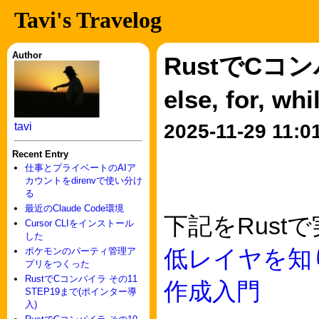
Tavi's Travelog
Author
RustでCコン
else, for, 
tavi
2025-11-29 11:0
Recent Entry
仕事とプライベートのAIア
カウントをdirenvで使い分け
る
最近のClaude Code環境
下記をRust
Cursor CLIをインストール
した
低レイヤを知
ポケモンのパーティ管理ア
プリをつくった
RustでCコンパイラ その11
作成入門
STEP19まで(ポインター導
入)