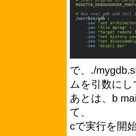
# Start program in backg
ROSETTA_DEBUGSERVER_PORT
# Run real gdb and tell 
/usr/bin/gdb 
\
-iex
"set architectu
-iex
"file 
$prog
"
\
-iex
"target remote 
-iex
"set history sa
-iex
"set disassembl
-iex
'disp/i $pc'
で、./mygdb
ムを引数にし
あとは、b m
て、
cで実行を開始