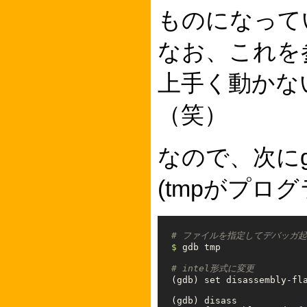
ものになって
なお、これを参
上手く動かな
（笑）
なので、次に
(tmpがプログ
# ファイルを指定してデバッガ
$ 
gdb tmp

# intel形式に変更
(
gdb
)
set 
disassembly-fla
(
gdb
)
 disass
