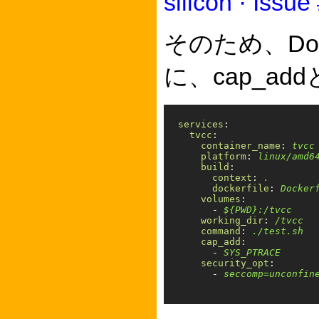
silicon · Issu
そのため、Doc
に、cap_add
services
:
tvcc
:
container_name
:
tvcc
platform
:
linux/amd6
build
:
context
:
.
dockerfile
:
Docker
volumes
:
-
${PWD}:/tvcc
working_dir
:
/tvcc
command
:
./test.sh
cap_add
:
-
SYS_PTRACE
security_opt
:
-
seccomp=unconfin