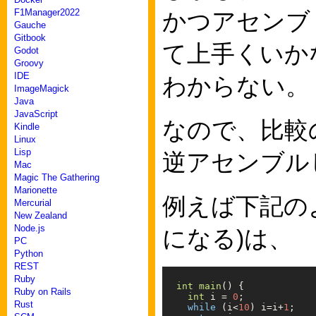
F1Manager2022
かつアセンブ
Gauche
Gitbook
て上手くいか
Godot
Groovy
IDE
わからない。
ImageMagick
Java
JavaScript
なので、比較
Kindle
Linux
Lisp
逆アセンブル
Mac
Magic The Gathering
Marionette
例えば下記のよ
Mercurial
New Zealand
Node.js
になる)は、
PC
Python
REST
Ruby
int
main
()
{
Ruby on Rails
int
i
=
0
;
Rust
while
(
i
<
10
)
i
=
i
+
1
;