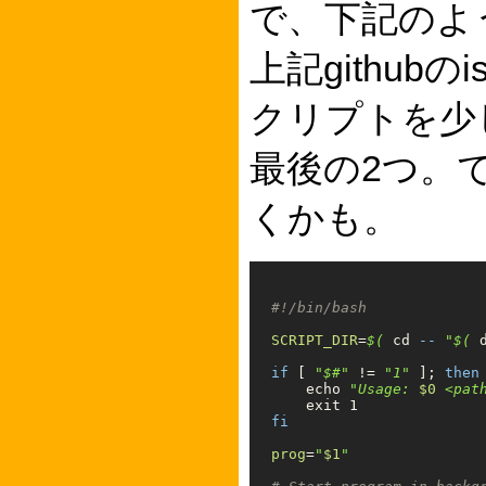
で、下記のよう
上記github
クリプトを少
最後の2つ。
くかも。
#!/bin/bash
SCRIPT_DIR
=
$(
cd
--
"
$(
if
[
"$#"
!=
"1"
]
;
then

echo
"Usage: 
$0
 <pat
exit 
fi

prog
=
"
$1
"