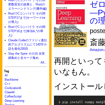
RustでCコンパイラ その10
ゼロ
変数宣言の改善と、Rustの
エラーハンドリング(番外編)
―P
RustでCコンパイラ その09
STEP17まで(キーワードint
の
の導入)
RustでCコンパイラ その08
post
STEP16まで(単項&,*の導
入)
斎藤
Claude Codeのファジィ遺伝
的アルゴリズムにて140字小
説を進化2回目
Amazon
Slay the Spire その15 全実
績集めと全カード集め
再開といって
All...
いなもん。
Tag
AI
Backbone
インストール
C++
Civilization6
Claw44
CoffeeScript
Deep Learning
$ 
pip 
install 
Docker