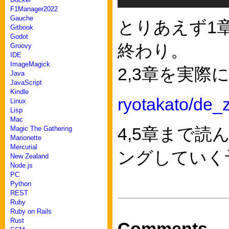
F1Manager2022
Gauche
とりあえず1
Gitbook
Godot
終わり。
Groovy
IDE
ImageMagick
2,3章を実
Java
JavaScript
Kindle
ryotakato/de_
Linux
Lisp
Mac
4,5章まで
Magic The Gathering
Marionette
Mercurial
ングしていく
New Zealand
Node.js
PC
Python
REST
Ruby
Ruby on Rails
Rust
Comments