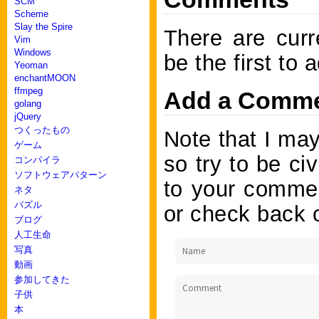
SCM
Scheme
Slay the Spire
There are curr
Vim
Windows
be the first to
Yeoman
enchantMOON
ffmpeg
Add a Comm
golang
jQuery
つくったもの
Note that I ma
ゲーム
so try to be civ
コンパイラ
ソフトウェアパターン
to your commen
ネタ
パズル
or check back o
ブログ
人工生命
写真
動画
参加してきた
子供
本