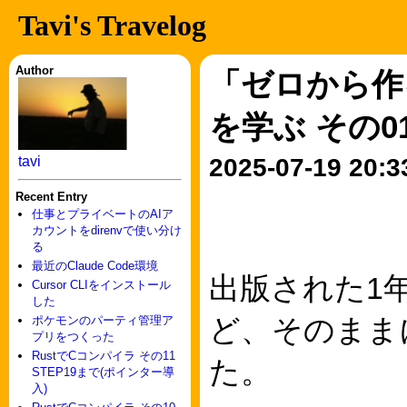
Tavi's Travelog
Author
「ゼロから作る 
を学ぶ その0
tavi
2025-07-19 20:3
Recent Entry
仕事とプライベートのAIア
カウントをdirenvで使い分け
る
最近のClaude Code環境
出版された1
Cursor CLIをインストール
した
ど、そのまま
ポケモンのパーティ管理ア
プリをつくった
RustでCコンパイラ その11
た。
STEP19まで(ポインター導
入)