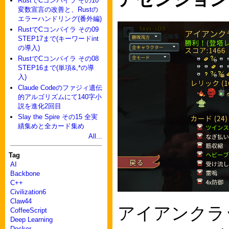
RustでCコンパイラ その10
変数宣言の改善と、Rustの
エラーハンドリング(番外編)
RustでCコンパイラ その09
STEP17まで(キーワードint
の導入)
RustでCコンパイラ その08
STEP16まで(単項&,*の導
入)
Claude Codeのファジィ遺伝
的アルゴリズムにて140字小
説を進化2回目
Slay the Spire その15 全実
績集めと全カード集め
All...
Tag
AI
Backbone
C++
Civilization6
Claw44
アイアンクラ
CoffeeScript
Deep Learning
Docker