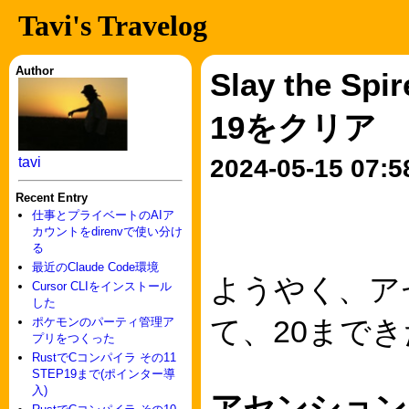
Tavi's Travelog
Author
Slay the 
19をクリア
tavi
2024-05-15 07:5
Recent Entry
仕事とプライベートのAIア
カウントをdirenvで使い分け
る
最近のClaude Code環境
ようやく、ア
Cursor CLIをインストール
した
て、20まで
ポケモンのパーティ管理ア
プリをつくった
RustでCコンパイラ その11
STEP19まで(ポインター導
入)
アセンション