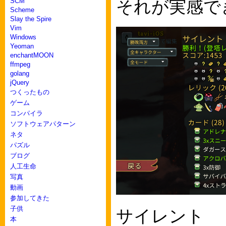
それが実感で
SCM
Scheme
Slay the Spire
Vim
Windows
Yeoman
enchantMOON
ffmpeg
golang
jQuery
つくったもの
ゲーム
コンパイラ
ソフトウェアパターン
ネタ
パズル
ブログ
人工生命
写真
動画
参加してきた
子供
サイレント
本