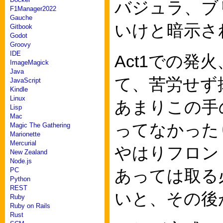
バジュラ、ブ
F1Manager2022
Gauche
いけと暗示さ
Gitbook
Godot
Groovy
IDE
Act1での
ImageMagick
Java
て、苦労せず
JavaScript
Kindle
Linux
あまりこの手
Lisp
Mac
ってなかった
Magic The Gathering
Marionette
Mercurial
やはりフロン
New Zealand
Node.js
あっては取る
PC
Python
REST
いと、その後
Ruby
Ruby on Rails
Rust